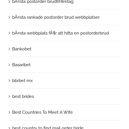
bÃ¤sta postorder brudfÃ¶retag
bÃ¤sta rankade postorder brud webbplatser
bÃ¤sta webbplats fÃ¶r att hitta en postorderbrud
Bankobet
Basaribet
bbrbet mx
best brides
Best Countries To Meet A Wife
best country to find mail order bride