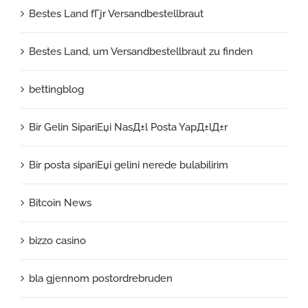
Bestes Land fГјr Versandbestellbraut
Bestes Land, um Versandbestellbraut zu finden
bettingblog
Bir Gelin SipariЕџi NasД±l Posta YapД±lД±r
Bir posta sipariЕџi gelini nerede bulabilirim
Bitcoin News
bizzo casino
bla gjennom postordrebruden