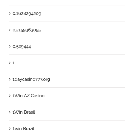
0,1628294209
0,2159363055
0,529444
1
1daycasino777.org
1Win AZ Casino
1Win Brasil
1win Brazil