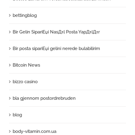
bettingblog
Bir Gelin SipariЕџi NasД±l Posta YapД±lД±r
Bir posta sipariЕџi gelini nerede bulabilirim
Bitcoin News
bizzo casino
bla gjennom postordrebruden
blog
body-vitamin.com.ua