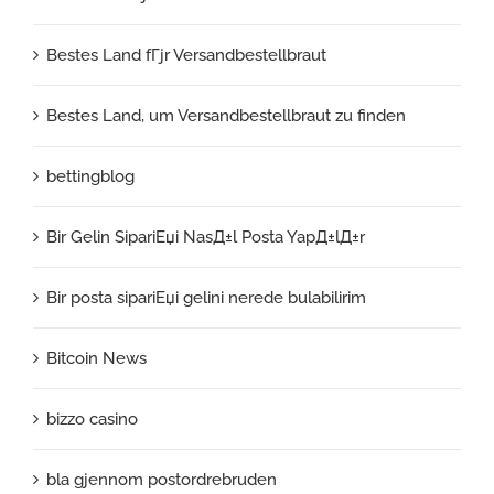
Bestes Land fГјr Versandbestellbraut
Bestes Land, um Versandbestellbraut zu finden
bettingblog
Bir Gelin SipariЕџi NasД±l Posta YapД±lД±r
Bir posta sipariЕџi gelini nerede bulabilirim
Bitcoin News
bizzo casino
bla gjennom postordrebruden