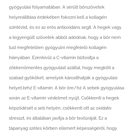
gyógyulási folyamatában. A sérült bőrszövetek
helyreállítása érdekében fokozni kell a kollagén
szintézist, és ez az erős antioxidáns segít. A hegek vagy
a legyengült szövetek abból adódnak, hogy a bőr nem
tud megfelelően gyógyulni megfelelő kollagén
hiányában. Ezenkívül a C-vitamin biztosítja a
zökkenőmentes gyógyulást azáltal, hogy megköti a
szabad gyököket, amelyek károsíthatják a gyógyulási
helyet.brh2 E-vitamin: A bőr őre/h2 A sebek gyógyulása
során az E-vitamin védelmet nyújt. Csökkenti a hegek
képződését a seb helyén, csökkenti ott az oxidatív
stresszt, és általában javítja a bőr textúráját. Ez a
tápanyag széles körben elismert képességéről, hogy