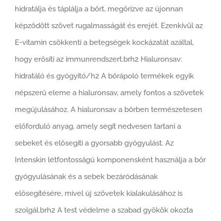
hidratálja és táplálja a bőrt, megőrizve az újonnan
képződött szövet rugalmasságát és erejét. Ezenkívül az
E-vitamin csökkenti a betegségek kockázatát azáltal,
hogy erősíti az immunrendszert.brh2 Hialuronsav:
hidratáló és gyógyító/h2 A bőrápoló termékek egyik
népszerű eleme a hialuronsav, amely fontos a szövetek
megújulásához. A hialuronsav a bőrben természetesen
előforduló anyag, amely segít nedvesen tartani a
sebeket és elősegíti a gyorsabb gyógyulást. Az
Intenskin létfontosságú komponensként használja a bőr
gyógyulásának és a sebek bezáródásának
elősegítésére, mivel új szövetek kialakulásához is
szolgál.brh2 A test védelme a szabad gyökök okozta