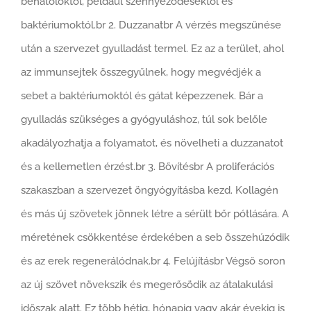
behatolóktól, például szennyeződésektől és
baktériumoktól.br 2. Duzzanatbr A vérzés megszűnése
után a szervezet gyulladást termel. Ez az a terület, ahol
az immunsejtek összegyűlnek, hogy megvédjék a
sebet a baktériumoktól és gátat képezzenek. Bár a
gyulladás szükséges a gyógyuláshoz, túl sok belőle
akadályozhatja a folyamatot, és növelheti a duzzanatot
és a kellemetlen érzést.br 3. Bővítésbr A proliferációs
szakaszban a szervezet öngyógyításba kezd. Kollagén
és más új szövetek jönnek létre a sérült bőr pótlására. A
méretének csökkentése érdekében a seb összehúzódik
és az erek regenerálódnak.br 4. Felújításbr Végső soron
az új szövet növekszik és megerősödik az átalakulási
időszak alatt. Ez több hétig, hónapig vagy akár évekig is