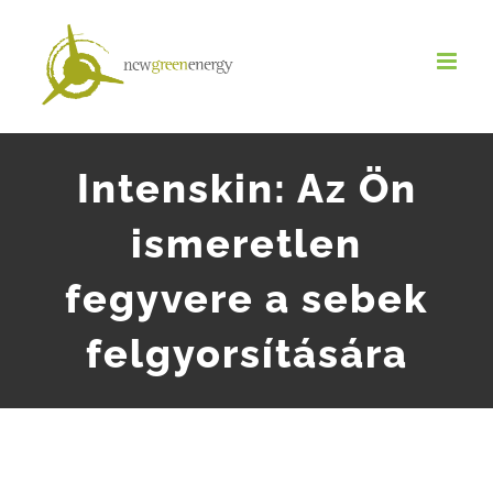
Salta
al
contenuto
Intenskin: Az Ön
ismeretlen
fegyvere a sebek
felgyorsítására