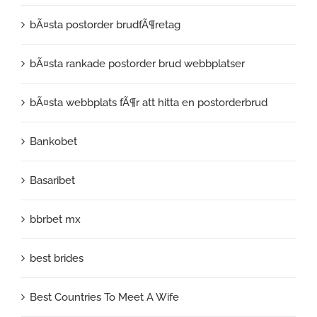
bÃ¤sta postorder brudfÃ¶retag
bÃ¤sta rankade postorder brud webbplatser
bÃ¤sta webbplats fÃ¶r att hitta en postorderbrud
Bankobet
Basaribet
bbrbet mx
best brides
Best Countries To Meet A Wife