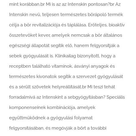
mint korábban.br Mi is az az Intenskin pontosan?br Az
Intenskin nevű, teljesen természetes bőrápoló termék
célja a bőr revitalizációja és táplálása. Erőteljes, bioaktív
összetevőket kever, amelyek nemcsak a bőr általános
egészségi állapotát segítik elő, hanem felgyorsítják a
sebek gyógyulását is. Klinikailag bizonyított, hogy a
receptben található vitaminok, ásványi anyagok és
természetes kivonatok segítik a szervezet gyógyulását
és a sérült szövetek helyreállítását.br Mi teszi tehát
forradalmivá az Intenskint a sebgyógyításban? Speciális
komponenseinek kombinációja, amelyek
együttműködnek a gyógyulási folyamat
felgyorsításában, és megóvják a bőrt a további