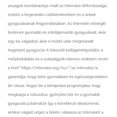
anyagok kombinációja miatt az Intenskin létfontosságú
eszköz a hegesedés csökkentésében és a sebek
gyógyulásának felgyorsításában. Az Intenskin elősegíti
testének gyorsabb és intelligensebb gyógyulását, akár
egy kis vágásból, akár a műtét után megmaradt
hegekből gyógyul.br A fokozott kollagénképződés, a
mélyhidratálás és a szabadgyök-ellenes védelem révén
a href=”https://intenskin.org/hu/”/az Intenskin/a
garantálja, hogy bőre gyorsabban és egészségesebben
tér vissza. Vegye be a bőrápolási programjába, hogy
megkapja a robusztus, gyönyörű bőr és a gyorsabb
gyógyulás jutalmát.br Így a következő alkalommal,
amikor vágást végez a bőrén, válassza az Intenskint a