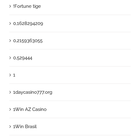
!Fortune tige
0,1628294209
0,2159363055
0,529444
1
1daycasino777.org
1Win AZ Casino
1Win Brasil