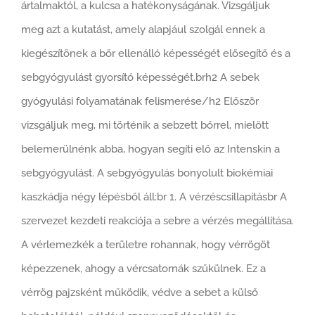
ártalmaktól, a kulcsa a hatékonyságának. Vizsgáljuk
meg azt a kutatást, amely alapjául szolgál ennek a
kiegészítőnek a bőr ellenálló képességét elősegítő és a
sebgyógyulást gyorsító képességét.brh2 A sebek
gyógyulási folyamatának felismerése/h2 Először
vizsgáljuk meg, mi történik a sebzett bőrrel, mielőtt
belemerülnénk abba, hogyan segíti elő az Intenskin a
sebgyógyulást. A sebgyógyulás bonyolult biokémiai
kaszkádja négy lépésből áll:br 1. A vérzéscsillapításbr A
szervezet kezdeti reakciója a sebre a vérzés megállítása.
A vérlemezkék a területre rohannak, hogy vérrögöt
képezzenek, ahogy a vércsatornák szűkülnek. Ez a
vérrög pajzsként működik, védve a sebet a külső