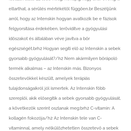
eltarthat, a sérülés mértékétől függően.br Beszéljünk
arról, hogy az Intenskin hogyan avatkozik be e fázisok
felgyorsítása érdekében, lerövidítve a gyógyulási
időszakot és általában véve javítva a bőr
egészségét.brh2 Hogyan segíti elő az Intenskin a sebek
gyorsabb gyógyulását?/h2 Nem akármilyen bőrápoló
termék alkalmas – az Intenskin más. Bizonyos
összetevőkkel készült, amelyek terápiás
tulajdonságaikról jól ismertek. Az Intenskin főbb
szereplői, akik elősegítik a sebek gyorsabb gyógyulását,
a következők szerint oszlanak meg:brh2 C-vitamin: A
kollagén fokozója/h2 Az Intenskin tele van C-
vitaminnal, amely nélkülözhetetlen összetevő a sebek