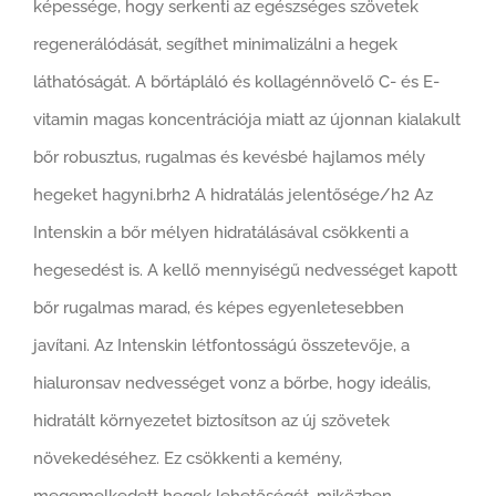
képessége, hogy serkenti az egészséges szövetek
regenerálódását, segíthet minimalizálni a hegek
láthatóságát. A bőrtápláló és kollagénnövelő C- és E-
vitamin magas koncentrációja miatt az újonnan kialakult
bőr robusztus, rugalmas és kevésbé hajlamos mély
hegeket hagyni.brh2 A hidratálás jelentősége/h2 Az
Intenskin a bőr mélyen hidratálásával csökkenti a
hegesedést is. A kellő mennyiségű nedvességet kapott
bőr rugalmas marad, és képes egyenletesebben
javítani. Az Intenskin létfontosságú összetevője, a
hialuronsav nedvességet vonz a bőrbe, hogy ideális,
hidratált környezetet biztosítson az új szövetek
növekedéséhez. Ez csökkenti a kemény,
megemelkedett hegek lehetőségét, miközben