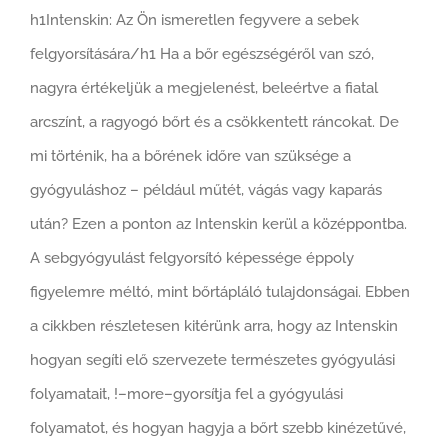
h1Intenskin: Az Ön ismeretlen fegyvere a sebek
felgyorsítására/h1 Ha a bőr egészségéről van szó,
nagyra értékeljük a megjelenést, beleértve a fiatal
arcszínt, a ragyogó bőrt és a csökkentett ráncokat. De
mi történik, ha a bőrének időre van szüksége a
gyógyuláshoz – például műtét, vágás vagy kaparás
után? Ezen a ponton az Intenskin kerül a középpontba.
A sebgyógyulást felgyorsító képessége éppoly
figyelemre méltó, mint bőrtápláló tulajdonságai. Ebben
a cikkben részletesen kitérünk arra, hogy az Intenskin
hogyan segíti elő szervezete természetes gyógyulási
folyamatait, !–more–gyorsítja fel a gyógyulási
folyamatot, és hogyan hagyja a bőrt szebb kinézetűvé,