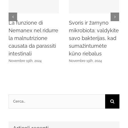
La funzione di
Svoris ir žarnyno
Nemanex nel ridurre
mikrobiota: valdykite
la malnutrizione
savo bakterijas, kad
causata da parassiti
sumažintumėte
intestinali
kūno riebalus
Novembre 19th, 2024
Novembre 19th, 2024
Cerca
per: