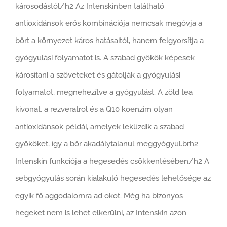
károsodástól/h2 Az Intenskinben található
antioxidánsok erős kombinációja nemcsak megóvja a
bőrt a környezet káros hatásaitól, hanem felgyorsítja a
gyógyulási folyamatot is. A szabad gyökök képesek
károsítani a szöveteket és gátolják a gyógyulási
folyamatot, megnehezítve a gyógyulást. A zöld tea
kivonat, a rezveratrol és a Q10 koenzim olyan
antioxidánsok példái, amelyek leküzdik a szabad
gyököket, így a bőr akadálytalanul meggyógyul.brh2
Intenskin funkciója a hegesedés csökkentésében/h2 A
sebgyógyulás során kialakuló hegesedés lehetősége az
egyik fő aggodalomra ad okot. Még ha bizonyos
hegeket nem is lehet elkerülni, az Intenskin azon