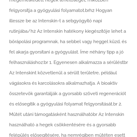
felgyorsítja a gyógyulási folyamatot.brh2 Hogyan
illessze be az Intenskin-t a sebgyógyító napi
rutinjába/h2 Az Intenskin hatékony kiegészítője lehet a
bőrápolási programnak, ha sebbel vagy heggel küzd, és
fel akarja gyorsítani a gyógyulást. Íme néhány tipp a jó
felhasználáshoz:br 1. Egyenesen alkalmazza a sérüléstbr
Az Intenskint közvetlenül a sérült területre, például
vágásokra és karcolásokra alkalmazhatja. A bioaktív
összetevők garantálják a gyorsabb szöveti regenerációt
és elősegítik a gyógyulási folyamat felgyorsítását.br 2.
Műtét utáni támogatásként használhatóbr Az Intenskin
használható a hegek csökkentésére és a gyorsabb
felépülés elősegítésére, ha nemrégiben műtéten esett