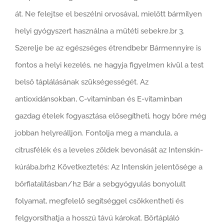
át. Ne felejtse el beszélni orvosával, mielőtt bármilyen
helyi gyógyszert használna a műtéti sebekre.br 3.
Szerelje be az egészséges étrendbebr Bármennyire is
fontos a helyi kezelés, ne hagyja figyelmen kívül a test
belső táplálásának szükségességét. Az
antioxidánsokban, C-vitaminban és E-vitaminban
gazdag ételek fogyasztása elősegítheti, hogy bőre még
jobban helyreálljon. Fontolja meg a mandula, a
citrusfélék és a leveles zöldek bevonását az Intenskin-
kúrába.brh2 Következtetés: Az Intenskin jelentősége a
bőrfiatalításban/h2 Bár a sebgyógyulás bonyolult
folyamat, megfelelő segítséggel csökkentheti és
felgyorsíthatja a hosszú távú károkat. Bőrtápláló