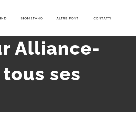
IND
BIOMETANO
ALTRE FONTI
CONTATTI
r Alliance-
 tous ses