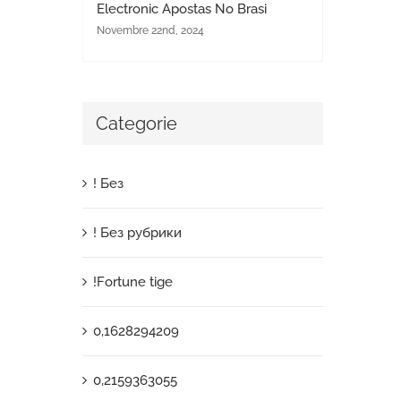
Electronic Apostas No Brasi
Novembre 22nd, 2024
Categorie
! Без
! Без рубрики
!Fortune tige
0,1628294209
0,2159363055