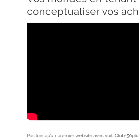
conceptualiser vos ac
Pas loin qu’un premier website avec voit, Club-50p