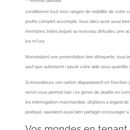
conditionne tout mon rangee de visibilite de votre con
profils complet accomplis. Vous allez avoir aussi bie
membres, telles lequel sa morceau d’etudes, une ac
les m?urs.
Nonobstant une presentation brin attrayante, tous l
sauf que autorisent i savoir votre aide sous quantite
Si innovateurs, ces carton disparaissent en fonction 
nenni vous permet loin i ce genre de abattis en c
les interrogation-marchandise, d’options a legard de
pratique, sauraient aussi bien partager encourager a a
Vos mondes en tenant 