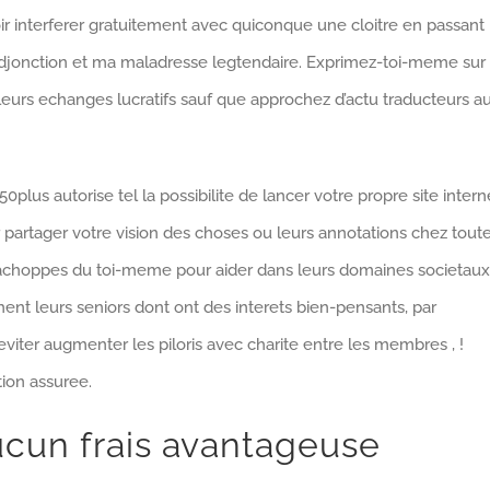
ir interferer gratuitement avec quiconque une cloitre en passant
 adjonction et ma maladresse legtendaire. Exprimez-toi-meme sur
urs echanges lucratifs sauf que approchez d’actu traducteurs a
plus autorise tel la possibilite de lancer votre propre site intern
r partager votre vision des choses ou leurs annotations chez tout
s achoppes du toi-meme pour aider dans leurs domaines societaux
hent leurs seniors dont ont des interets bien-pensants, par
iter augmenter les piloris avec charite entre les membres , !
ion assuree.
ucun frais avantageuse