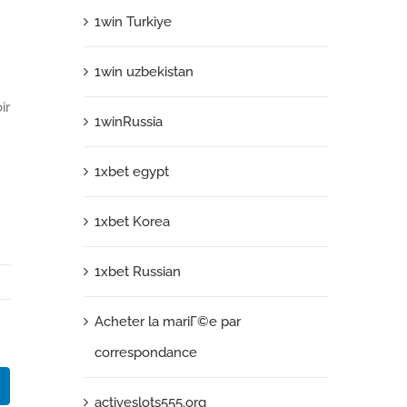
1win Turkiye
1win uzbekistan
ir
1winRussia
1xbet egypt
1xbet Korea
1xbet Russian
Acheter la mariГ©e par
correspondance
k
LinkedIn
activeslots555.org