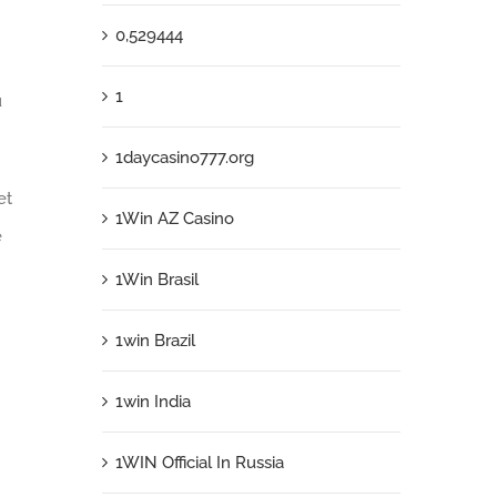
0,529444
1
u
1daycasino777.org
et
1Win AZ Casino
e
1Win Brasil
1win Brazil
1win India
1WIN Official In Russia