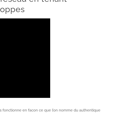
hoppes
lus fonctionne en facon ce que l’on nomme du authentique