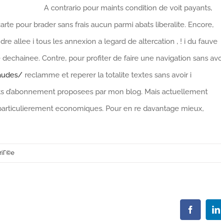
A contrario pour maints condition de voit payants,
te pour brader sans frais aucun parmi abats liberalite. Encore,
e allee i tous les annexion a legard de altercation , ! i du fauve
dechainee. Contre, pour profiter de faire une navigation sans avo
audes/
reclamme et reperer la totalite textes sans avoir i
lats d’abonnement proposees par mon blog. Mais actuellement
 particulierement economiques. Pour en re davantage mieux,
riГ©e
Faceboo