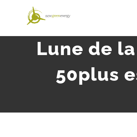
Salta
al
contenuto
Lune de la
50plus e