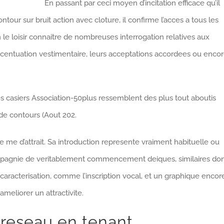
En passant par ceci moyen d’incitation efficace qu’il
tour sur bruit action avec cloture, il confirme l’acces a tous les
n le loisir connaitre de nombreuses interrogation relatives aux
centuation vestimentaire, leurs acceptations accordees ou enco
es casiers Association-50plus ressemblent des plus tout aboutis
 de contours (Aout 202.
je me d’attrait. Sa introduction represente vraiment habituelle ou
ompagnie de veritablement commencement deiques, similaires do
 caracterisation, comme l’inscription vocal, et un graphique encor
meliorer un attractivite.
reseau en tenant