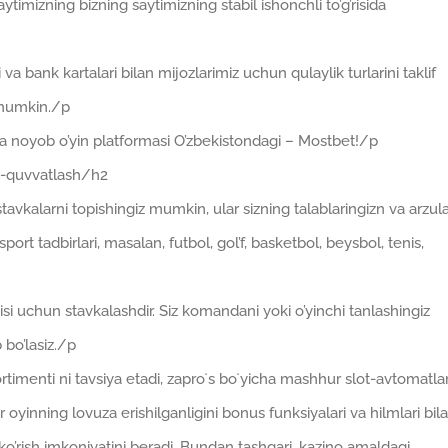
saytimizning bizning saytimizning stabil ishonchli to’g’risida
 va bank kartalari bilan mijozlarimiz uchun qulaylik turlarini taklif
z mumkin./p
va noyob o’yin platformasi O’zbekistondagi – Mostbet!/p
ab-quvvatlash/h2
tavkalarni topishingiz mumkin, ular sizning talablaringizn va arzula
port tadbirlari, masalan, futbol, gol’f, basketbol, beysbol, tenis,
isi uchun stavkalashdir. Siz komandani yoki o’yinchi tanlashingiz
 bo’lasiz./p
rtimenti ni tavsiya etadi, zaproʻs boʻyicha mashhur slot-avtomatlar
r oyinning lovuza erishilganligini bonus funksiyalari va hilmlari bil
 ko’rish imkoniyatini beradi. Bundan tashqari, kazino amaldagi