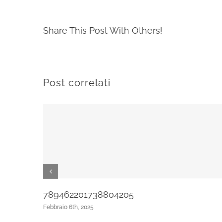
Share This Post With Others!
Post correlati
789462201738804205
Febbraio 6th, 2025