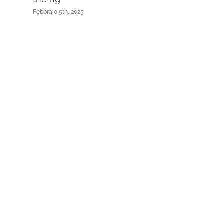
Febbraio 5th, 2025