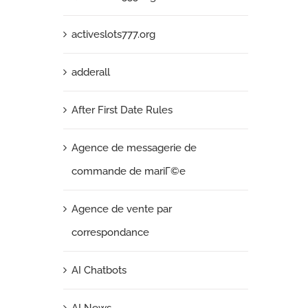
activeslots777.org
adderall
After First Date Rules
Agence de messagerie de
commande de mariГ©e
Agence de vente par
correspondance
AI Chatbots