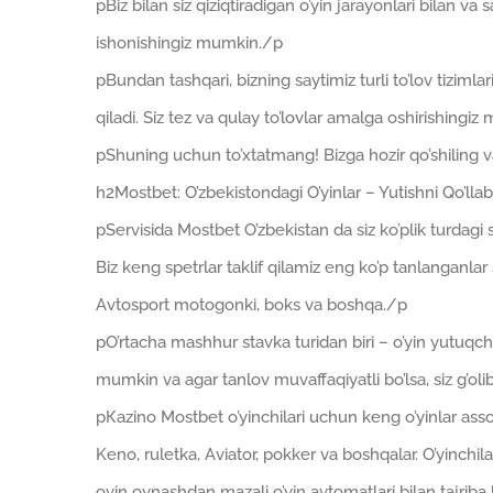
pBiz bilan siz qiziqtiradigan o’yin jarayonlari bilan va 
ishonishingiz mumkin./p
pBundan tashqari, bizning saytimiz turli to’lov tizimlari
qiladi. Siz tez va qulay to’lovlar amalga oshirishingi
pShuning uchun to’xtatmang! Bizga hozir qo’shiling 
h2Mostbet: O’zbekistondagi O’yinlar – Yutishni Qo’ll
pServisida Mostbet O’zbekistan da siz ko’plik turdagi s
Biz keng spetrlar taklif qilamiz eng ko’p tanlanganlar s
Avtosport motogonki, boks va boshqa./p
pO’rtacha mashhur stavka turidan biri – o’yin yutuqch
mumkin va agar tanlov muvaffaqiyatli bo’lsa, siz g’olib
pКazino Mostbet o’yinchilari uchun keng o’yinlar asso
Keno, ruletka, Aviator, pokker va boshqalar. O’yinchila
oyin oynashdan mazali o’yin avtomatlari bilan tajriba