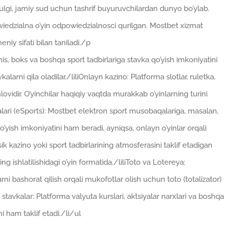
lgi, jamiy sud uchun tashrif buyuruvchilardan dunyo bo’ylab.
owiedzialna o’yin odpowiedzialnosci qurilgan. Mostbet xizmat
niy sifati bilan taniladi./p
is, boks va boshqa sport tadbirlariga stavka qo’yish imkoniyatini
alarni qila oladilar./liliOnlayn kazino: Platforma slotlar, ruletka,
vidir. O’yinchilar haqiqiy vaqtda murakkab o’yinlarning turini
alari (eSports): Mostbet elektron sport musobaqalariga, masalan,
’yish imkoniyatini ham beradi, ayniqsa, onlayn o’yinlar orqali
ssik kazino yoki sport tadbirlarining atmosferasini taklif etadigan
rning ishlatilishidagi o’yin formatida./liliToto va Lotereya:
rni bashorat qilish orqali mukofotlar olish uchun toto (totalizator)
stavkalar: Platforma valyuta kurslari, aktsiyalar narxlari va boshqa
i ham taklif etadi./li/ul