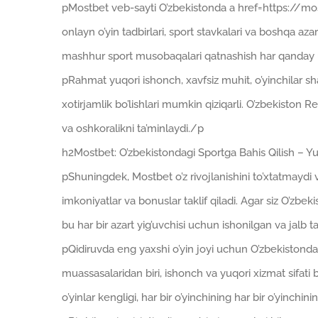
pMostbet veb-sayti O’zbekistonda a href=https://mos
onlayn o’yin tadbirlari, sport stavkalari va boshqa azart
mashhur sport musobaqalari qatnashish har qanday 
pRahmat yuqori ishonch, xavfsiz muhit, o’yinchilar sh
xotirjamlik bo’lishlari mumkin qiziqarli. O’zbekiston R
va oshkoralikni ta’minlaydi./p
h2Mostbet: O’zbekistondagi Sportga Bahis Qilish – 
pShuningdek, Mostbet o’z rivojlanishini to’xtatmaydi v
imkoniyatlar va bonuslar taklif qiladi. Agar siz O’zbek
bu har bir azart yig’uvchisi uchun ishonilgan va jalb t
pQidiruvda eng yaxshi o’yin joyi uchun O’zbekistonda o
muassasalaridan biri, ishonch va yuqori xizmat sifati
o’yinlar kengligi, har bir o’yinchining har bir o’yinchin