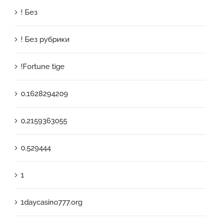
! Без
! Без рубрики
!Fortune tige
0,1628294209
0,2159363055
0,529444
1
1daycasino777.org