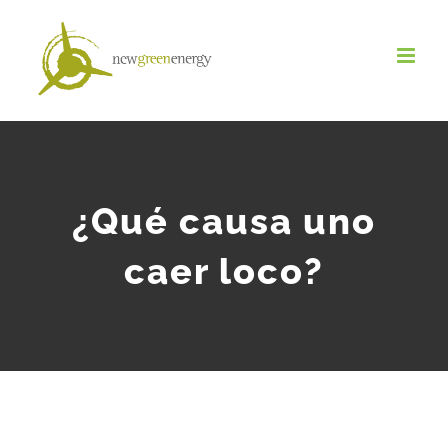
Salta
al
contenuto
¿Qué causa uno
caer loco?