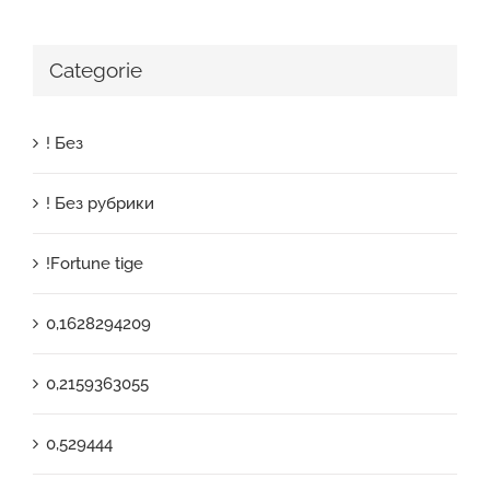
Categorie
! Без
! Без рубрики
!Fortune tige
0,1628294209
0,2159363055
0,529444